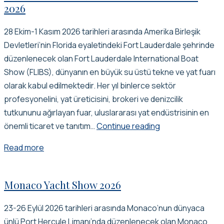
2026
28 Ekim-1 Kasım 2026 tarihleri arasında Amerika Birleşik
Devletleri’nin Florida eyaletindeki Fort Lauderdale şehrinde
düzenlenecek olan Fort Lauderdale International Boat
Show (FLIBS), dünyanın en büyük su üstü tekne ve yat fuarı
olarak kabul edilmektedir. Her yıl binlerce sektör
profesyonelini, yat üreticisini, brokeri ve denizcilik
tutkununu ağırlayan fuar, uluslararası yat endüstrisinin en
Fort
önemli ticaret ve tanıtım…
Continue reading
lauderdale
Read more
ınternatıonal
boat
show
Monaco Yacht Show 2026
2026
23-26 Eylül 2026 tarihleri arasında Monaco’nun dünyaca
ünlü Port Hercule Limanı’nda düzenlenecek olan Monaco